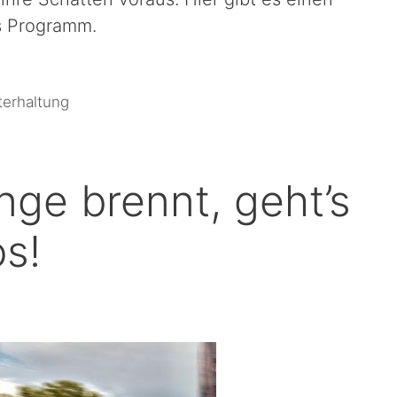
s Programm.
terhaltung
ge brennt, geht’s
os!