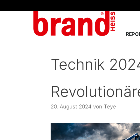
REPO
Technik 202
Revolutionär
20. August 2024
von
Teye