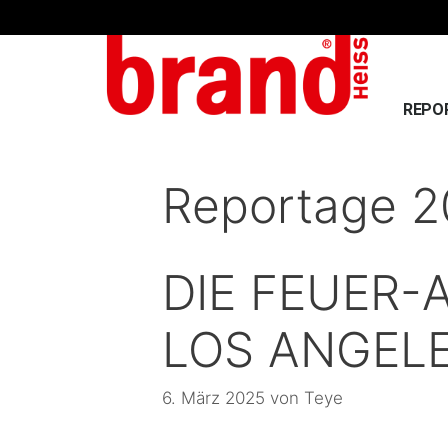
REPO
Reportage 
DIE FEUER-
LOS ANGEL
6. März 2025
von
Teye