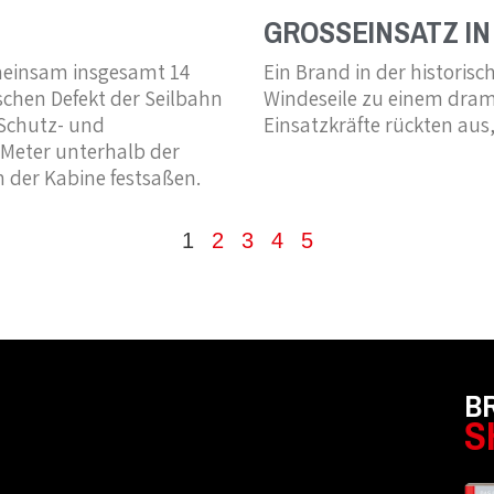
GROSSEINSATZ I
einsam insgesamt 14
Ein Brand in der historisc
schen Defekt der Seilbahn
Windeseile zu einem dram
 Schutz- und
Einsatzkräfte rückten au
 Meter unterhalb der
n der Kabine festsaßen.
1
2
3
4
5
B
S