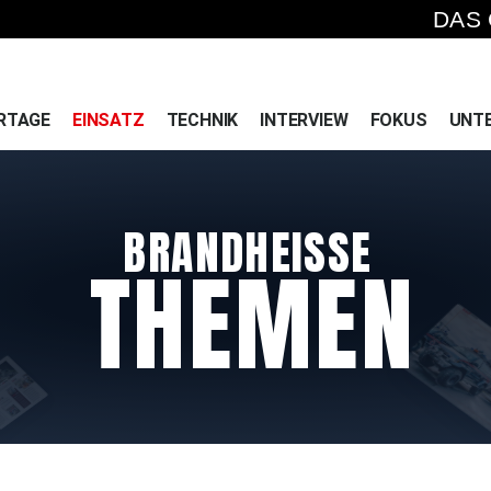
DAS
RTAGE
EINSATZ
TECHNIK
INTERVIEW
FOKUS
UNT
B
R
A
N
D
H
E
I
S
S
E
T
H
E
M
E
N