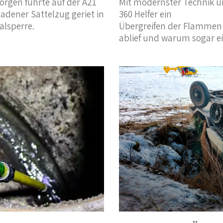
rgen führte auf der A21
Mit modernster Technik u
ladener Sattelzug geriet in
360 Helfer ein
alsperre.
Übergreifen der Flammen 
ablief und warum sogar ei