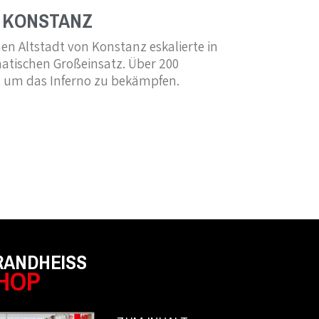
N KONSTANZ
hen Altstadt von Konstanz eskalierte in
atischen Großeinsatz. Über 200
s, um das Inferno zu bekämpfen.
RANDHEISS
HOP