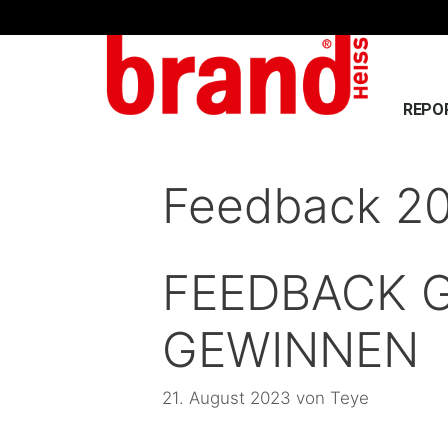
REPO
Feedback 2
FEEDBACK 
GEWINNEN
21. August 2023
von
Teye