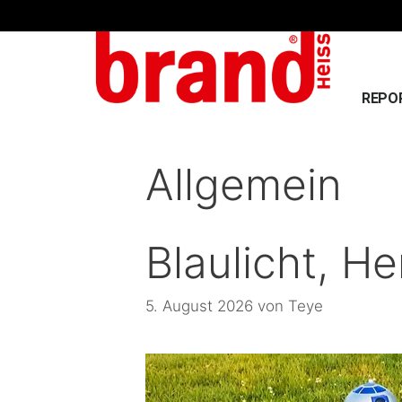
REPO
Allgemein
Blaulicht, H
5. August 2026
von
Teye