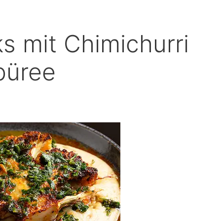
ks mit Chimichurri
püree