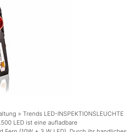
erhaltung » Trends LED-INSPEKTIONSLEUCHTE
00 LED ist eine aufladbare
d Fern (10W + 3 W LED). Durch ihr handliches