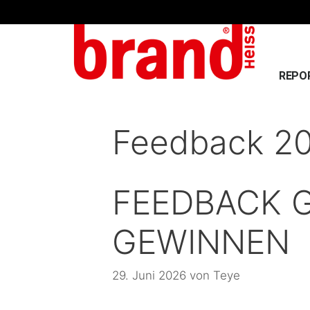
REPO
Feedback 2
FEEDBACK 
GEWINNEN
29. Juni 2026
von
Teye