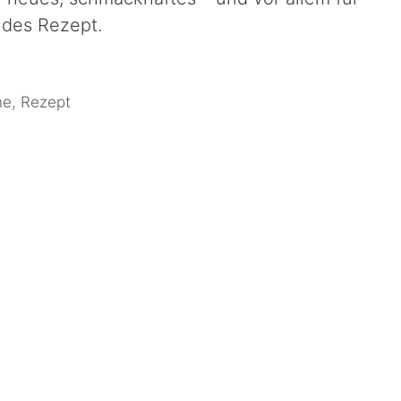
ndes Rezept.
he
,
Rezept