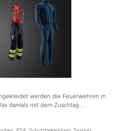
ingekleidet werden die Feuerwehren in
Was damals mit dem Zuschlag …
nchen
,
PSA
,
Schutzbekleidung
,
Texport