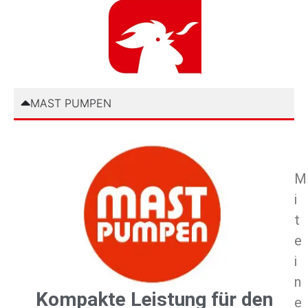
MAST PUMPEN
M
i
t
e
i
n
Kompakte Leistung für den
e