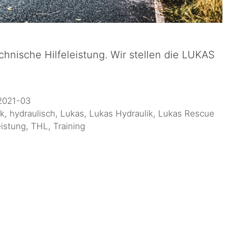
echnische Hilfeleistung. Wir stellen die LUKAS
2021-03
ik
,
hydraulisch
,
Lukas
,
Lukas Hydraulik
,
Lukas Rescue
eistung
,
THL
,
Training