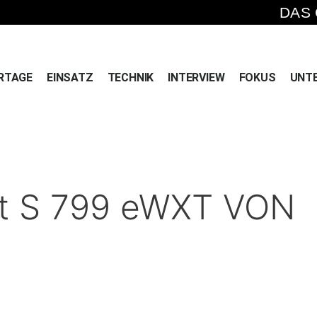
DAS
RTAGE
EINSATZ
TECHNIK
INTERVIEW
FOKUS
UNT
ät S 799 eWXT VON