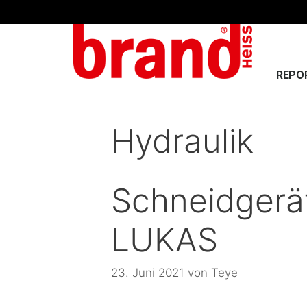
REPO
Hydraulik
Schneidger
LUKAS
23. Juni 2021
von
Teye