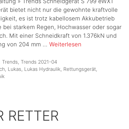
rhaltung » Trends Schneidgerät S 799 eWXT
t bietet nicht nur die gewohnte kraftvolle
keit, es ist trotz kabellosem Akkubetrieb
ze bei starkem Regen, Hochwasser oder sogar
ch. Mit einer Schneidkraft von 1.376kN und
ung von 204 mm …
Weiterlesen
,
Trends
,
Trends 2021-04
sch
,
Lukas
,
Lukas Hydraulik
,
Rettungsgerät
,
ik
R RETTER