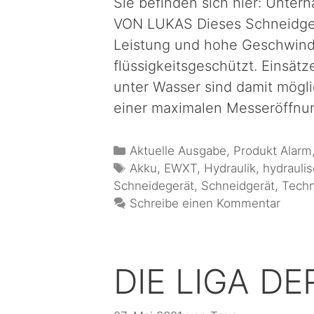
Sie befinden sich hier: Unte
VON LUKAS Dieses Schneidgerä
Leistung und hohe Geschwindig
flüssigkeitsgeschützt. Einsät
unter Wasser sind damit mögli
einer maximalen Messeröffn
Aktuelle Ausgabe
,
Produkt Alarm
Akku
,
EWXT
,
Hydraulik
,
hydrauli
Schneidegerät
,
Schneidgerät
,
Techn
Schreibe einen Kommentar
DIE LIGA DE