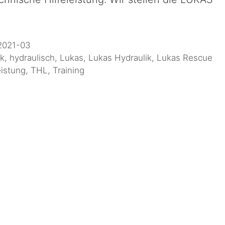
2021-03
ik
,
hydraulisch
,
Lukas
,
Lukas Hydraulik
,
Lukas Rescue
eistung
,
THL
,
Training