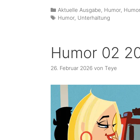
Aktuelle Ausgabe
,
Humor
,
Humor
Humor
,
Unterhaltung
Humor 02 2
26. Februar 2026
von
Teye