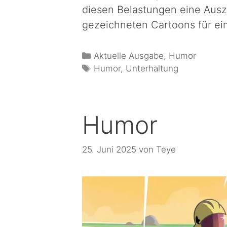
diesen Belastungen eine Ausz
gezeichneten Cartoons für e
Aktuelle Ausgabe
,
Humor
Humor
,
Unterhaltung
Humor
25. Juni 2025
von
Teye