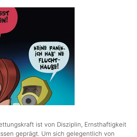
ttungskraft ist von Disziplin, Ernsthaftigkeit
issen geprägt. Um sich gelegentlich von