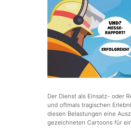
Der Dienst als Einsatz- oder Re
und oftmals tragischen Erlebn
diesen Belastungen eine Ausz
gezeichneten Cartoons für e