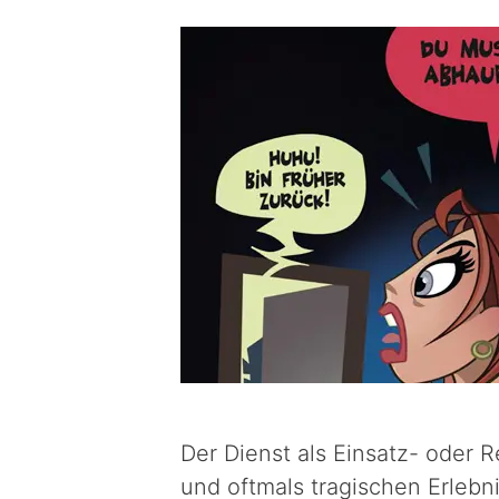
Der Dienst als Einsatz- oder Re
und oftmals tragischen Erlebn