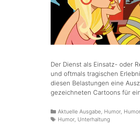
Der Dienst als Einsatz- oder Re
und oftmals tragischen Erlebn
diesen Belastungen eine Ausz
gezeichneten Cartoons für e
Aktuelle Ausgabe
,
Humor
,
Humor
Humor
,
Unterhaltung