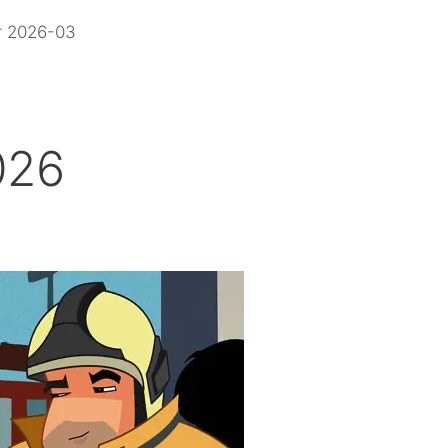
 2026-03
026