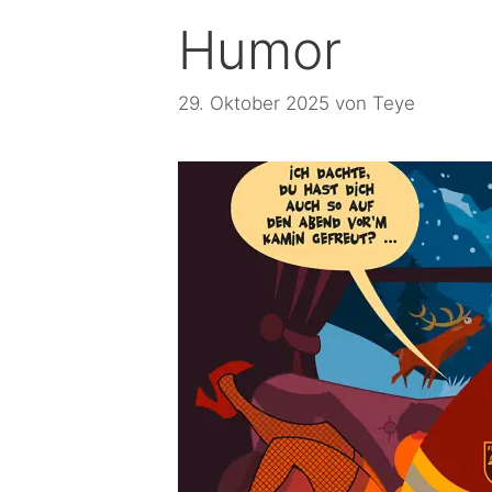
Humor
29. Oktober 2025
von
Teye