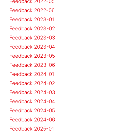
Feedback 2022-05
Feedback 2022-06
Feedback 2023-01
Feedback 2023-02
Feedback 2023-03
Feedback 2023-04
Feedback 2023-05
Feedback 2023-06
Feedback 2024-01
Feedback 2024-02
Feedback 2024-03
Feedback 2024-04
Feedback 2024-05
Feedback 2024-06
Feedback 2025-01