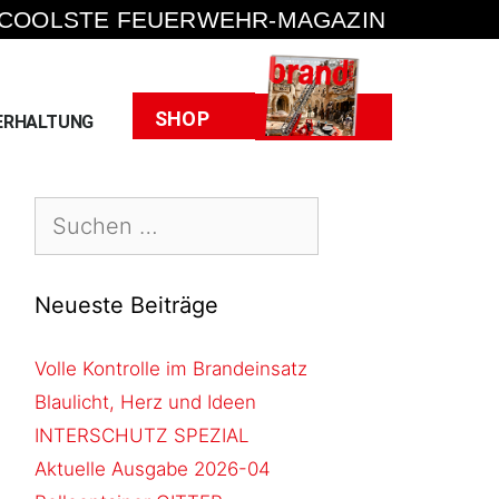
 COOLSTE FEUERWEHR-MAGAZIN
Heft
SHOP
ERHALTUNG
Neueste Beiträge
Volle Kontrolle im Brandeinsatz
Blaulicht, Herz und Ideen
INTERSCHUTZ SPEZIAL
Aktuelle Ausgabe 2026-04