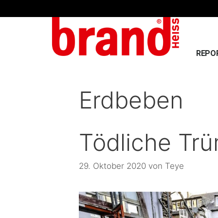
REPO
Erdbeben
Tödliche Tr
29. Oktober 2020
von
Teye