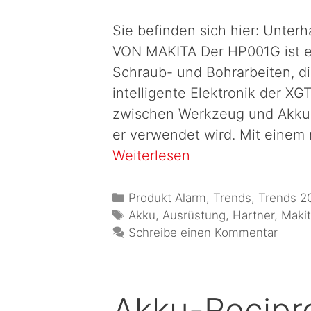
Sie befinden sich hier: Unte
VON MAKITA Der HP001G ist ei
Schraub- und Bohrarbeiten, di
intelligente Elektronik der X
zwischen Werkzeug und Akku.
er verwendet wird. Mit eine
Weiterlesen
Produkt Alarm
,
Trends
,
Trends 2
Akku
,
Ausrüstung
,
Hartner
,
Maki
Schreibe einen Kommentar
Akku-Recip