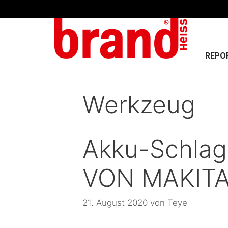
REPO
Werkzeug
Akku-Schlag
VON MAKIT
21. August 2020
von
Teye