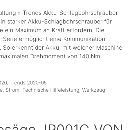
rhaltung » Trends Akku-Schlagbohrschrauber
n starker Akku-Schlagbohrschrauber für
e ein Maximum an Kraft erfordern. Die
GT-Serie ermöglicht eine Kommunikation
 So erkennt der Akku, mit welcher Maschine
m maximalen Drehmoment von 140 Nm …
020
,
Trends 2020-05
ta
,
Strom
,
Technische Hilfeleistung
,
Werkzeug
rosäge JR001G VON