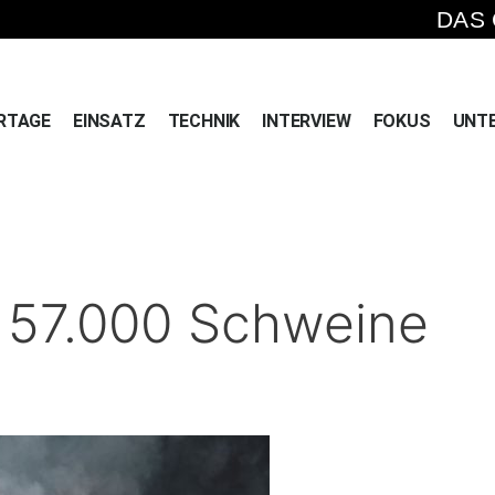
DAS
RTAGE
EINSATZ
TECHNIK
INTERVIEW
FOKUS
UNT
r 57.000 Schweine