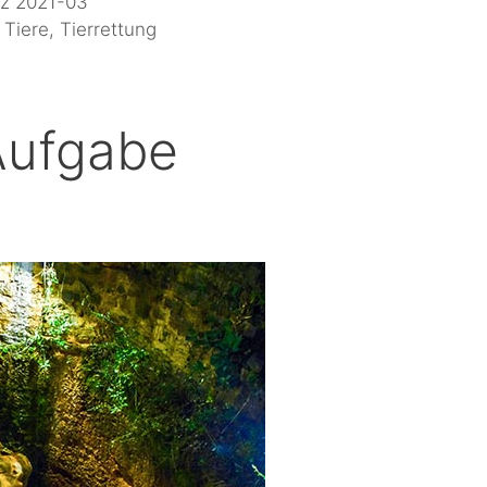
tz 2021-03
,
Tiere
,
Tierrettung
Aufgabe