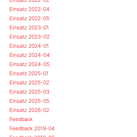
Einsatz 2022-04
Einsatz 2022-05
Einsatz 2023-01
Einsatz 2023-02
Einsatz 2024-01
Einsatz 2024-04
Einsatz 2024-05
Einsatz 2025-01
Einsatz 2025-02
Einsatz 2025-03
Einsatz 2025-05
Einsatz 2026-02
Feedback
Feedback 2019-04