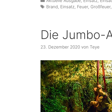
Aktuelle Ausgabe
,
Einsatz
,
Einsa
Brand
,
Einsatz
,
Feuer
,
Großfeuer
Die Jumbo-
23. Dezember 2020
von
Teye