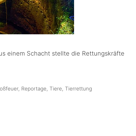
us einem Schacht stellte die Rettungskräfte
oßfeuer
,
Reportage
,
Tiere
,
Tierrettung