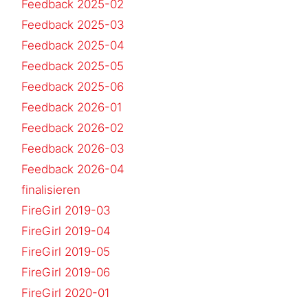
Feedback 2025-02
Feedback 2025-03
Feedback 2025-04
Feedback 2025-05
Feedback 2025-06
Feedback 2026-01
Feedback 2026-02
Feedback 2026-03
Feedback 2026-04
finalisieren
FireGirl 2019-03
FireGirl 2019-04
FireGirl 2019-05
FireGirl 2019-06
FireGirl 2020-01