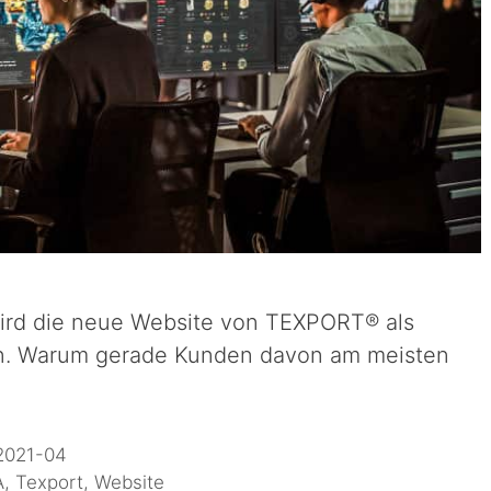
 wird die neue Website von TEXPORT® als
en. Warum gerade Kunden davon am meisten
2021-04
A
,
Texport
,
Website