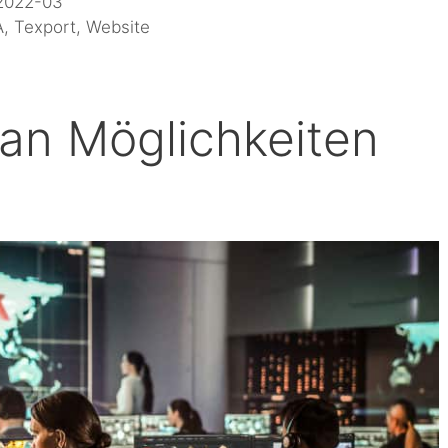
2022-03
A
,
Texport
,
Website
 an Möglichkeiten