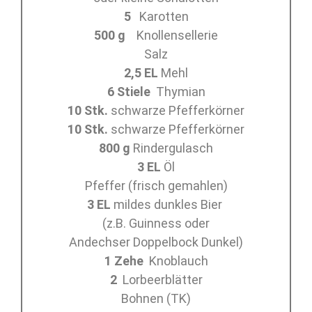
5
Karotten
500 g
Knollensellerie
Salz
2,5 EL
Mehl
6 Stiele
Thymian
10 Stk.
schwarze Pfefferkörner
10 Stk.
schwarze Pfefferkörner
800 g
Rindergulasch
3 EL
Öl
Pfeffer (frisch gemahlen)
3 EL
mildes dunkles Bier
(z.B. Guinness oder
Andechser Doppelbock Dunkel)
1 Zehe
Knoblauch
2
Lorbeerblätter
Bohnen (TK)