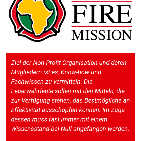
Ziel der Non-Profit-Organisation und deren
Mitgliedern ist es, Know-how und
Fachwissen zu vermitteln. Die
Feuerwehrleute sollen mit den Mitteln, die
zur Verfügung stehen, das Bestmögliche an
Effektivität ausschöpfen können. Im Zuge
dessen muss fast immer mit einem
Wissensstand bei Null angefangen werden.