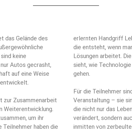
et das Gelände des
erlernten Handgriff Le
außergewöhnliche
die entsteht, wenn ma
sind keine
Lösungen arbeitet. Die
 nur Autos gecrasht,
sieht, wie Technologi
aft auf eine Weise
gehen.
entwickelt.
Für die Teilnehmer si
it zur Zusammenarbeit
Veranstaltung – sie sin
n Weiterentwicklung.
die nicht nur das Leben
zusammen, um ihr
verändert, sondern auch
ie Teilnehmer haben die
inmitten von zerbeulte