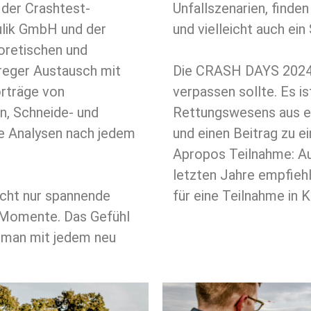
 der Crashtest-
Unfallszenarien, find
lik GmbH und der
und vielleicht auch ein
oretischen und
 reger Austausch mit
Die CRASH DAYS 2024 s
orträge von
verpassen sollte. Es is
n, Schneide- und
Rettungswesens aus ei
e Analysen nach jedem
und einen Beitrag zu ei
Apropos Teilnahme: A
letzten Jahre empfiehl
cht nur spannende
für eine Teilnahme in K
e Momente. Das Gefühl
 man mit jedem neu