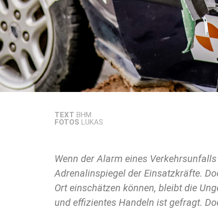
TEXT
BHM
FOTOS
LUKAS
Wenn der Alarm eines Verkehrsunfalls e
sicher sein, dass man richtig handelt
Adrenalinspiegel der Einsatzkräfte. Doc
Ort einschätzen können, bleibt die Ung
und effizientes Handeln ist gefragt. 