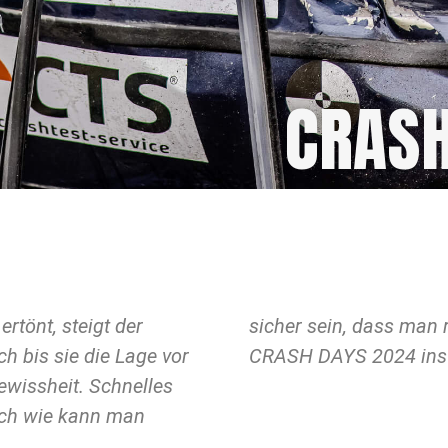
CRAS
rtönt, steigt der
? Hier kommen die
h bis sie die Lage vor
CRASH DAYS 2024 ins 
ewissheit. Schnelles
Doch wie kann man