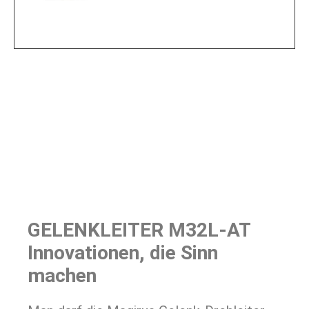
In erster Linie muss eine Drehleiter durch
Performance, Sicherheit und Ergonomie punkten.
Hier wurde das alles auch noch optisch harmonisch
gestaltet.
GELENKLEITER M32L-AT
Innovationen, die Sinn
machen