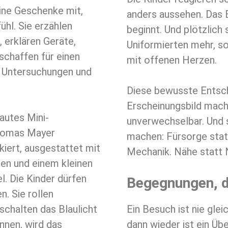
eine Geschenke mit,
anders aussehen. Das 
ühl. Sie erzählen
beginnt. Und plötzlich
 erklären Geräte,
Uniformierten mehr, s
schaffen für einen
mit offenen Herzen.
, Untersuchungen und
Diese bewusste Entsch
Erscheinungsbild mac
autes Mini-
unverwechselbar. Und si
Thomas Mayer
machen: Fürsorge stat
kiert, ausgestattet mit
Mechanik. Nähe statt N
ten und einem kleinen
l. Die Kinder dürfen
Begegnungen, d
n. Sie rollen
schalten das Blaulicht
Ein Besuch ist nie glei
nnen, wird das
dann wieder ist ein Üb