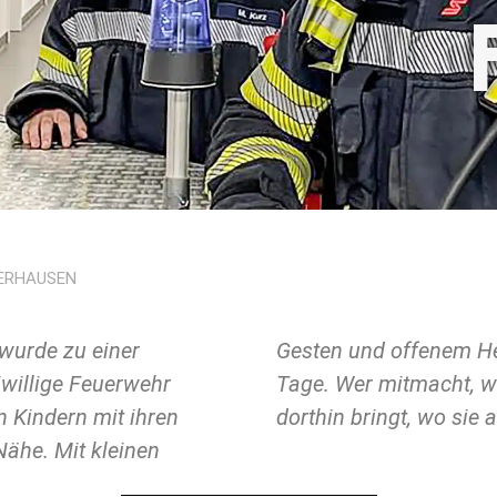
BERHAUSEN
wurde zu einer
icht in schwere
eiwillige Feuerwehr
egung, die Hoffnung
 Kindern mit ihren
dorthin bringt, wo sie
ähe. Mit kleinen