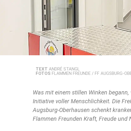
TEXT
ANDRÉ STANGL
FOTOS
FLAMMEN FREUNDE / FF AUGSBURG-O
Was mit einem stillen Winken begann, 
Gesten und offenem Herzen bringen sie L
Initiative voller Menschlichkeit. Die Fr
Tage. Wer mitmacht, wird Teil einer Bew
Augsburg-Oberhausen schenkt kranken
Flammen Freunden Kraft, Freude und N