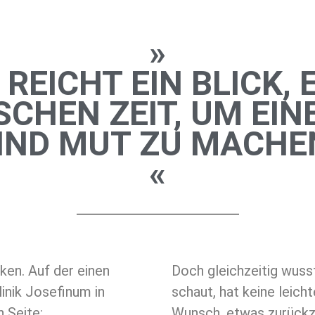
»
EICHT EIN BLICK, 
SSCHEN ZEIT, UM EI
IND MUT ZU MACHE
«
ken. Auf der einen
Doch gleichzeitig wusst
linik Josefinum in
schaut, hat keine leich
 Seite:
Wunsch, etwas zurückz