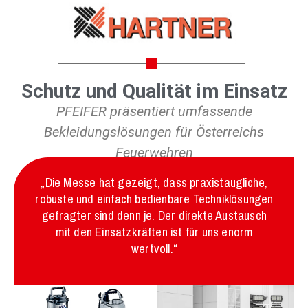
Schutz und Qualität im Einsatz
PFEIFER präsentiert umfassende
Bekleidungslösungen für Österreichs
Feuerwehren
„Die Messe hat gezeigt, dass praxistaugliche,
robuste und einfach bedienbare Techniklösungen
gefragter sind denn je. Der direkte Austausch
mit den Einsatzkräften ist für uns enorm
wertvoll.“