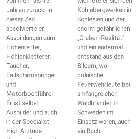
von mehr als 15
widmete er sich den
Jahren zurück. In
Kohlebergwerken in
dieser Zeit
Schlesien und der
absolvierte er
enorm gefährlichen
Ausbildungen zum
„Gruben-Realität“
Höhenretter,
und ein andermal
Höhlenkletterer,
entstand aus den
Taucher,
Bildern, wo
Fallschirmspringer
polnische
und
Feuerwehrleute bei
Motorbootführer.
umfangreichen
Er ist selbst
Waldbränden in
Ausbilder und auch
Schweden im
in der Specialist
Einsatz waren, auch
High Altitude
ein Buch.