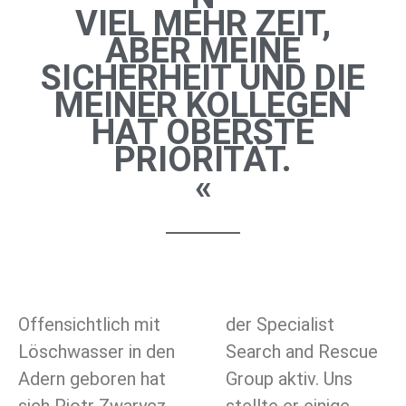
VIEL MEHR ZEIT,
ABER MEINE
SICHERHEIT UND DIE
MEINER KOLLEGEN
HAT OBERSTE
PRIORITÄT.
«
Offensichtlich mit
der Specialist
Löschwasser in den
Search and Rescue
Adern geboren hat
Group aktiv. Uns
sich Piotr Zwarycz
stellte er einige