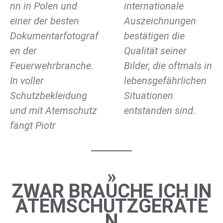
nn in Polen und
internationale
einer der besten
Auszeichnungen
Dokumentarfotograf
bestätigen die
en der
Qualität seiner
Feuerwehrbranche.
Bilder, die oftmals in
In voller
lebensgefährlichen
Schutzbekleidung
Situationen
und mit Atemschutz
entstanden sind.
fängt Piotr
»
ZWAR BRAUCHE ICH IN
ATEMSCHUTZGERÄTE
N