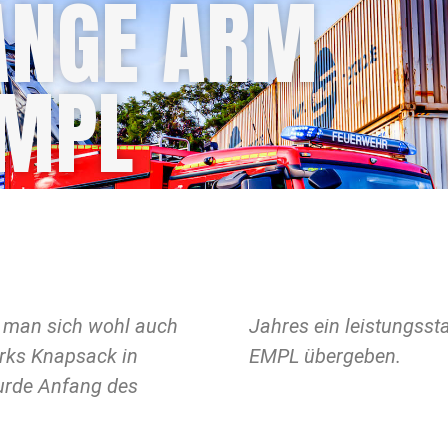
ANGE ARM
EMPL
t man sich wohl auch
nk-löschfahrzeug von
rks Knapsack in
EMPL übergeben.
urde Anfang des