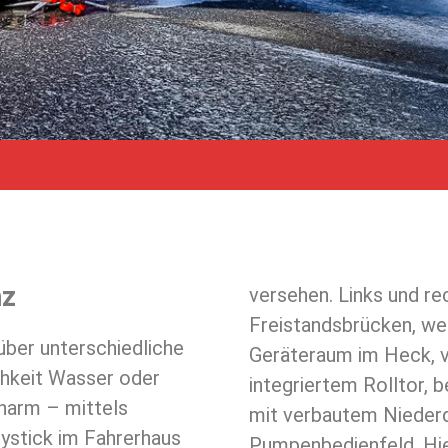
nz
versehen. Links und re
Freistandsbrücken, wel
ber unterschiedliche
Geräteraum im Heck, v
chkeit Wasser oder
integriertem Rolltor, 
arm – mittels
mit verbautem Niede
ystick im Fahrerhaus
Pumpenbedienfeld. Hier