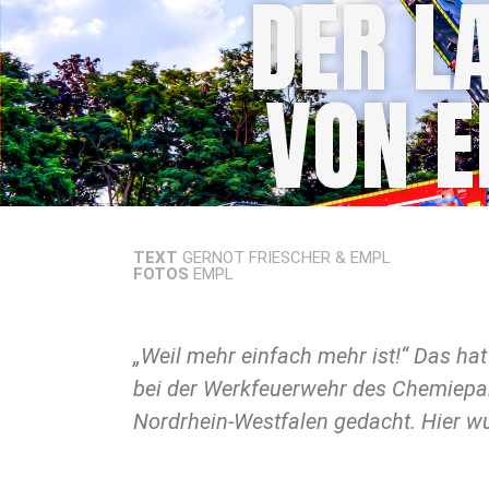
DER L
VON 
TEXT
GERNOT FRIESCHER & EMPL
FOTOS
EMPL
„Weil mehr einfach mehr ist!“ Das ha
Jahres ein leistungsstarkes Großta
bei der Werkfeuerwehr des Chemiepa
Nordrhein-Westfalen gedacht. Hier w