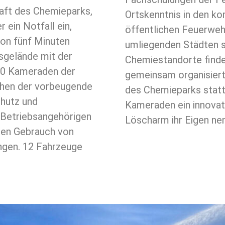
haft des Chemieparks,
Ortskenntnis in den k
 ein Notfall ein,
öffentlichen Feuerweh
von fünf Minuten
umliegenden Städten s
sgelände mit der
Chemiestandorte finde
40 Kameraden der
gemeinsam organisiert
chen der vorbeugende
des Chemieparks statt.
hutz und
Kameraden ein innova
 Betriebsangehörigen
Löscharm ihr Eigen ne
 den Gebrauch von
ngen. 12 Fahrzeuge