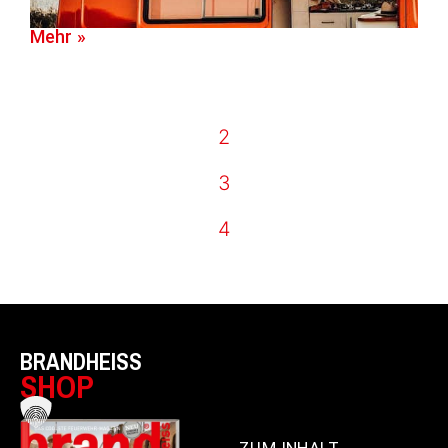
Mehr »
2
3
4
BRANDHEISS
SHOP
ZUM INHALT