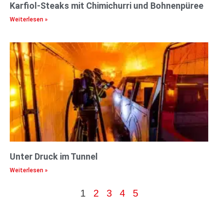
Karfiol-Steaks mit Chimichurri und Bohnenpüree
Weiterlesen »
Unter Druck im Tunnel
Weiterlesen »
1
2
3
4
5