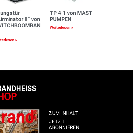
ungstür
TP 4-1 von MAST
ürminator II“ von
PUMPEN
WITCHBOOMBAN
Weiterlesen »
terlesen »
RANDHEISS
HOP
ZUM INHALT
JETZT
ABONNIEREN