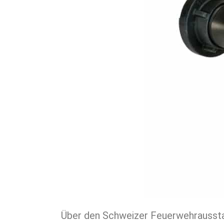
Über den Schweizer Feuerwehraussta
Halt. Dank Gleitschieber und Winkel