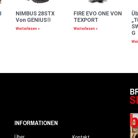
I
NIMBUS 28STX
FIRE EVO ONE VON
Üb
™
Von GENIUS®
TEXPORT
„T
S
Weiterlesen »
Weiterlesen »
G
Wei
B
S
INFORMATIONEN
Über
Kontakt