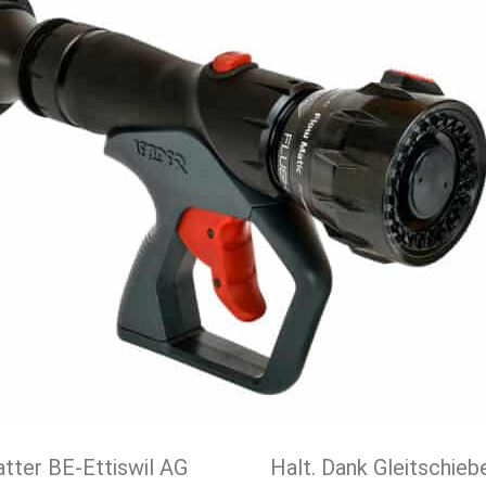
tter BE-Ettiswil AG
 von 120° ideal für