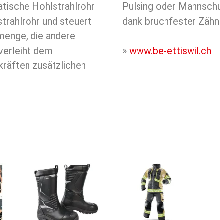
atische Hohlstrahlrohr
 Wartungsfreiheit ist
strahlrohr und steuert
dank bruchfester Zähn
menge, die andere
 verleiht dem
»
www.be-ettiswil.ch
kräften zusätzlichen