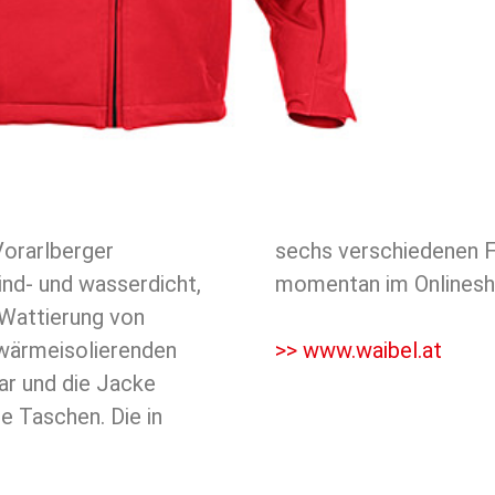
Vorarlberger
he Jacke ist
wind- und wasserdicht,
momentan im Onlinesho
 Wattierung von
 wärmeisolierenden
>> www.waibel.at
ar und die Jacke
e Taschen. Die in