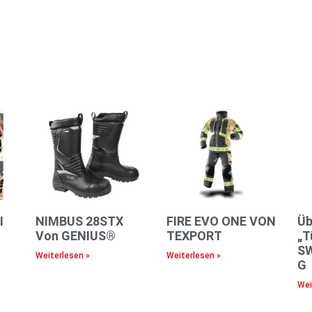
I
NIMBUS 28STX
FIRE EVO ONE VON
Üb
™
Von GENIUS®
TEXPORT
„T
S
Weiterlesen »
Weiterlesen »
G
Wei