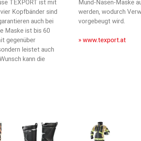
use
TEXPORT ist mit
Mund-Nasen-Maske auch mit Logo oder Namen versehen
vier Kopfbänder sind
en oder Diebstahl
garantieren auch bei
vorgebeugt wird.
e Maske ist bis 60
mit gegenüber
» www.texport.at
ondern leistet auch
f Wunsch kann die