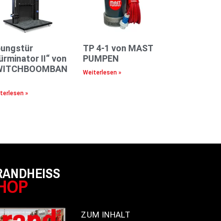
ungstür
TP 4-1 von MAST
ürminator II“ von
PUMPEN
WITCHBOOMBAN
Weiterlesen »
terlesen »
RANDHEISS
HOP
ZUM INHALT