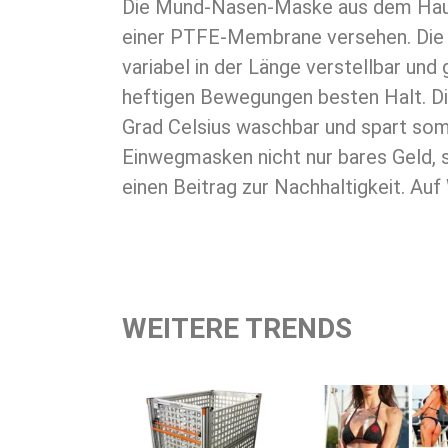
Die Mund-Nasen-Maske aus dem Ha
einer PTFE-Membrane versehen. Die 
werden, wodurch Verwechslung
variabel in der Länge verstellbar und 
heftigen Bewegungen besten Halt. Di
Grad Celsius waschbar und spart so
Einwegmasken nicht nur bares Geld, s
einen Beitrag zur Nachhaltigkeit. Au
WEITERE TRENDS