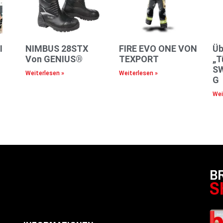
I
NIMBUS 28STX
FIRE EVO ONE VON
Üb
™
Von GENIUS®
TEXPORT
„T
S
Weiterlesen »
Weiterlesen »
G
Wei
B
S