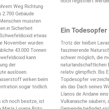
noch registriert werde
f ihrem Weg Richtung
s 2.700 Gebäude
0 Menschen mussten
en in Sicherheit
Ein Todesopfer
 Schwefeldioxid etwas
tte November wurden
Trotz der heißen Lavas
aubliche 43.000 Tonnen
faszinierende Natursch
wefeldioxid kann
schwer möglich, die m
ung der
naturlandschaftlichen 
te auslösen.
relativ glimpflich. Bi
sserstoff wirken beim
Topdesopfer verzeichn
tration sogar tödlich.
als das Dach seines W
Llanos de Aridane eins
 ich noch besitze, ist
Vulkanasche säubern, a
ge María Lorena Brito
Gemeinde befindet sich