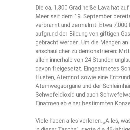
Die ca. 1.300 Grad heiße Lava hat au
Meer seit dem 19. September bereit
verbrannt und zermalmt. Etwa 7.00
aufgrund der Bildung von giftigen Gas
gebracht werden. Um die Mengen an
anschaulicher zu demonstrieren: Mi
allein innerhalb von 24 Stunden ungl
davon freigesetzt. Eingeatmetes Sch
Husten, Atemnot sowie eine Entzünd
Atemwegsorgane und der Schleimhäu
Schwefeldioxid und auch Schwefelwa
Einatmen ab einer bestimmten Konzen
Viele haben alles verloren. „Alles, was
in dieser Tasche“, sagte die 46-jähri