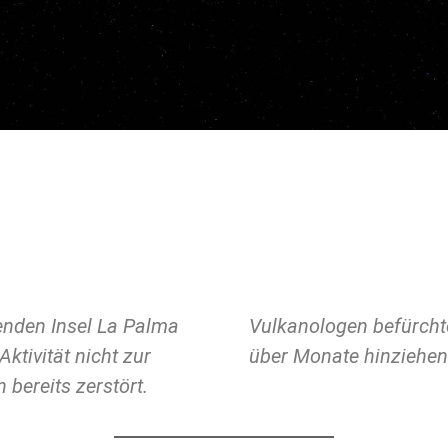
enden Insel La Palma
uch könnte sich noch
tivität nicht zur
über Monate hinziehen
ereits zerstört.