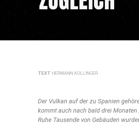
ZUGLEICH
TEXT
HERMANN KOLLINGER
Der Vulkan auf der zu Spanien gehör
Vulkanologen befürchten, der Ausbr
kommt auch nach bald drei Monaten Ak
Ruhe Tausende von Gebäuden wurden b