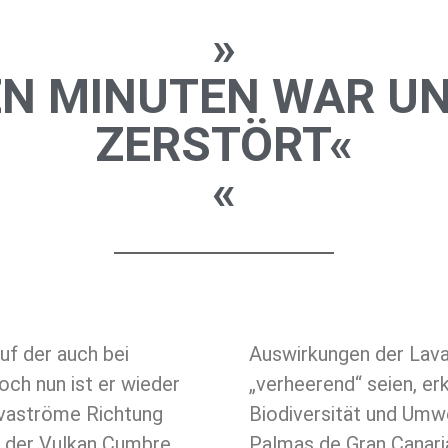
»
EN MINUTEN WAR U
ZERSTÖRT«
«
uf der auch bei
Auswirkungen der Lava
och nun ist er wieder
„verheerend“ seien, er
avaströme Richtung
Biodiversität und Umwe
 der Vulkan Cumbre
Palmas de Gran Canaria