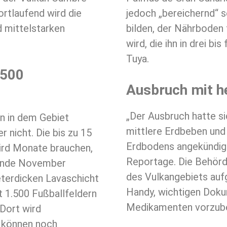
ortlaufend wird die
jedoch „bereichernd“ s
d mittelstarken
bilden, der Nährboden 
wird, die ihn in drei bi
Tuya.
.500
Ausbruch mit h
„Der Ausbruch hatte si
an in dem Gebiet
mittlere Erdbeben und
r nicht. Die bis zu 15
Erdbodens angekündigt
ird Monate brauchen,
Reportage. Die Behörd
 Ende November
des Vulkangebiets auf
terdicken Lavaschicht
Handy, wichtigen Doku
t 1.500 Fußballfeldern
Medikamenten vorzube
 Dort wird
 können noch