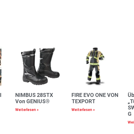
I
NIMBUS 28STX
FIRE EVO ONE VON
Üb
™
Von GENIUS®
TEXPORT
„T
S
Weiterlesen »
Weiterlesen »
G
Wei