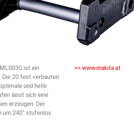
 ML003G ist ein
>> www.makita.at
 Die 20 fest verbauten
optimale und helle
fen lässt sich eine
men erzeugen. Der
n um 240° stufenlos