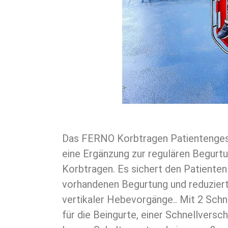
Das FERNO Korbtragen Patientenges
Befestigungsschlaufe ist das Anlegen d
eine Ergänzung zur regulären Begurt
und einfach. Es bietet eine beque
Korbtragen. Es sichert den Patienten 
vorhandenen Begurtung und reduzie
vertikaler Hebevorgänge.. Mit 2 Schn
für die Beingurte, einer Schnellversc