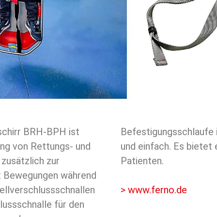
chirr BRH-BPH ist
es Geschirrs schnell
ung von Rettungs- und
me Passform für den
zusätzlich zur
Patienten.
rt Bewegungen während
ellverschlussschnallen
> www.ferno.de
hlussschnalle für den