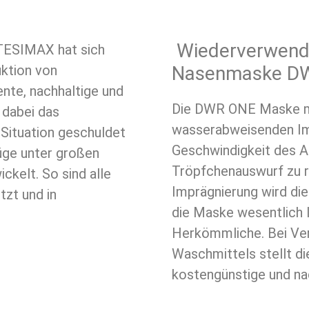
Wiederverwend
TESIMAX hat sich
uktion von
Nasenmaske D
ente, nachhaltige und
Die DWR ONE Maske mit
 dabei das
wasserabweisenden Imp
 Situation geschuldet
Geschwindigkeit des 
üge unter großen
Tröpfchenauswurf zu re
ckelt. So sind alle
Imprägnierung wird di
tzt und in
die Maske wesentlich 
Herkömmliche. Bei Ve
Waschmittels stellt d
kostengünstige und na