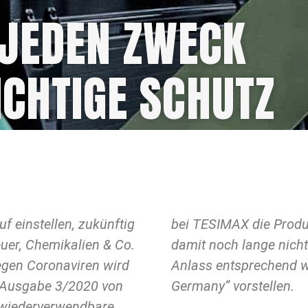
 JEDEN ZWECK
ICHTIGE SCHUTZ
f einstellen, zukünftig
n Bezug auf Covid-19
euer, Chemikalien & Co.
t ist, möchten wir dem
egen Coronaviren wird
usrüstung „made in
r Ausgabe 3/2020 von
Germany“ vorstellen.
wiederverwendbare,