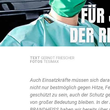
FÜR
DER R
TEXT
GERNOT FRIESCHER
FOTOS
TESIMAX
Auch Einsatzkräfte müssen sich darau
bei TESIMAX die Produktpalette i
nicht nur bestmöglich gegen Hitze, F
damit noch lange nicht ausgeschöpf
geschützt zu sein, auch der Schutz g
Anlass entsprechend weitere A
von großer Bedeutung bleiben. In de
BRANDHEISS haben wir bereits über 