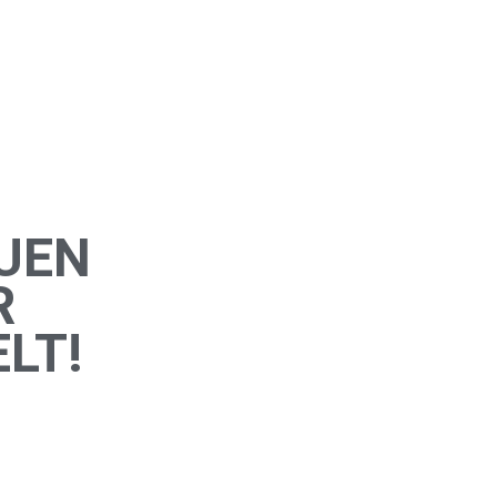
UEN
R
LT!