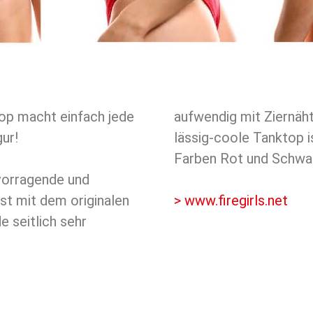
op macht einfach jede
aufwendig mit Ziernäht
ur!
lässig-coole Tanktop i
Farben Rot und Schwar
rvorragende und
t mit dem originalen
> www.firegirls.net
 seitlich sehr