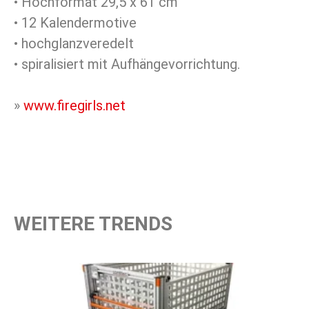
• Hochformat 29,5 x 61 cm
• 12 Kalendermotive
• hochglanzveredelt
• spiralisiert mit Aufhängevorrichtung.
»
www.firegirls.net
WEITERE TRENDS