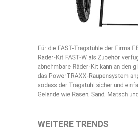
Für die FAST-Tragstühle der Firma F
werden kann. Ideal für Einsatzbere
Räder-Kit FAST-W als Zubehör verfüg
Parks, Vergnügungsparks, Oktoberfest und üb
abnehmbare Räder-Kit kann an den g
das PowerTRAXX-Raupensystem ang
sodass der Tragstuhl sicher und einf
Gelände wie Rasen, Sand, Matsch u
WEITERE TRENDS