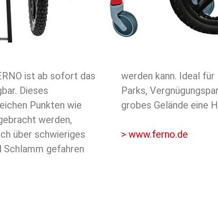
ERNO ist ab sofort das
iche wie Mountainbike-
bar. Dieses
erall dort, wo
leichen Punkten wie
grobes Gelände eine H
ebracht werden,
ach über schwieriges
> www.ferno.de
nd Schlamm gefahren