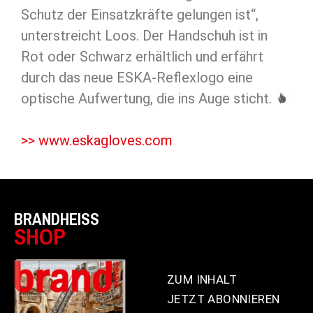
Schutz der Einsatzkräfte gelungen ist“,
unterstreicht Loos. Der Handschuh ist in
Rot oder Schwarz erhältlich und erfährt
durch das neue ESKA-Reflexlogo eine
optische Aufwertung, die ins Auge sticht.
>> www.eskagloves.com
BRANDHEISS
SHOP
ZUM INHALT
JETZT ABONNIEREN